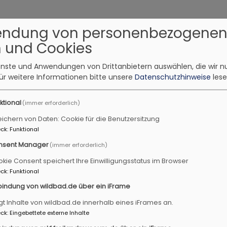
endung von personenbezogene
9. 14-16 Uhr
 und Cookies
nes Mitmachprogramm
elttag des Briefeschreibens"
ienste und Anwendungen von Drittanbietern auswählen, die wir n
alterliche Schreibwerkstatt.
ür weitere Informationen bitte unsere
Datenschutzhinweise
lese
indsheim
Museum Kirche in Franken
ktional
(immer erforderlich)
ichern von Daten: Cookie für die Benutzersitzung
.9. 14-16 Uhr
ck
:
Funktional
tual Care Workshop mit Frau Dr. Höfler
nsent Manager
(immer erforderlich)
ual Care - Was ist das und warum sollte ich mich damit be
kie Consent speichert Ihre Einwilligungsstatus im Browser
indsheim
Museum Kirche in Franken
ck
:
Funktional
bindung von wildbad.de über ein iFrame
gt Inhalte von wildbad.de innerhalb eines iFrames an.
.9.
ck
:
Eingebettete externe Inhalte