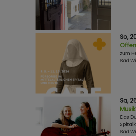
So, 20
Offe
zum He
Bad W
Sa, 26
Musik
Das Du
Spital
Bad W