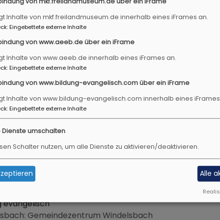
ng zum Tag des offenen Denkmals
bindung von mkf.freilandmuseum.de über ein iFrame
er:innen können die Stifterspuren entdecken und die Spit
gt Inhalte von mkf.freilandmuseum.de innerhalb eines iFrames an.
l erleben.
ck
:
Eingebettete externe Inhalte
t wird noch bekanntgegeben!
bindung von www.aeeb.de über ein iFrame
indsheim
Museum Kirche in Franken
gt Inhalte von www.aeeb.de innerhalb eines iFrames an.
ck
:
Eingebettete externe Inhalte
.9. 17-18 Uhr
bindung von www.bildung-evangelisch.com über ein iFrame
rabendführung
gt Inhalte von www.bildung-evangelisch.com innerhalb eines iFrames
die Sonderausstellung CARE
ck
:
Eingebettete externe Inhalte
indsheim
Museum Kirche in Franken
e Dienste umschalten
sen Schalter nutzen, um alle Dienste zu aktivieren/deaktivieren.
zeptieren
Alle 
.9. 9:30-17 Uhr
plötzlich öffnet sich eine Tür…"- Wertschätzen
Realis
g evangelisch
lsbach
Gemeindezentrum Windelsbach