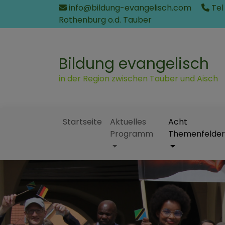
Direkt
info@bildung-evangelisch.com
Tel
zum
Rothenburg o.d. Tauber
Inhalt
Bildung evangelisch
in der Region zwischen Tauber und Aisch
Startseite
Aktuelles
Acht
Programm
Themenfelder
Hauptnavigation