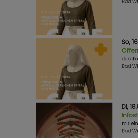
Bad W
So, 16
Offe
durch 
Bad W
Di, 18
Infos
mit ei
Bad W