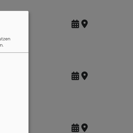
n
utzen
n.
schäftigen?