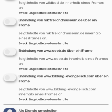
Zeigt Inhalte von wildbad.de innerhalb eines iFrames
an.
Zweck
:
Eingebettete externe Inhalte
Einbindung von mkf.freilandmuseum.de über ein
iFrame
Zeigt Inhalte von mkf.freilandmuseum.de innerhalb
Bildrechte
Vernetzte Kirche
Schriftführer
eines iFrames an.
Zweck
:
Eingebettete externe Inhalte
Jürgen Hofmann, Pfarrer
Vertreter Dekanat Bad Windsheim
Einbindung von www.aeeb.de über ein iFrame
Zeigt Inhalte von www.aeeb.de innerhalb eines iFrames
91438 Bad Windsheim, In der Brunnenleite 16
an.
Tel 09841 68 99 512
Zweck
:
Eingebettete externe Inhalte
jhofmann63@gmx.de
Einbindung von www.bildung-evangelisch.com über ein
iFrame
Zeigt Inhalte von www.bildung-evangelisch.com
innerhalb eines iFrames an.
Zweck
:
Eingebettete externe Inhalte
Alle Dienste umschalten