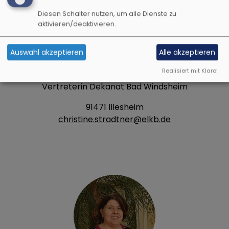
Diesen Schalter nutzen, um alle Dienste zu
aktivieren/deaktivieren.
Auswahl akzeptieren
Alle akzeptieren
Bildrechte
Vernetzte Kirche
Christine Stradtner, Pfarrerin
Realisiert mit Klaro!
Mitglied der Landessynode
Vertreterin Dekanat Bad Windsheim
91471 Illesheim
christine.stradtner@elkb.de