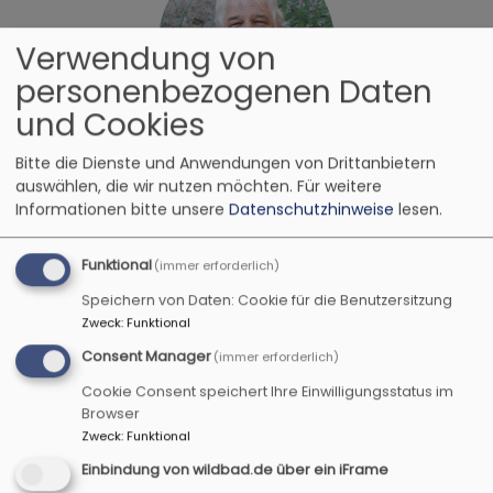
Verwendung von
personenbezogenen Daten
und Cookies
Bildrechte
Heidi Wolfsgruber
Kassier
Bitte die Dienste und Anwendungen von Drittanbietern
Thomas Glück, Religionspädagoge
auswählen, die wir nutzen möchten.
Für weitere
Informationen bitte unsere
Datenschutzhinweise
lesen.
Vertreter Dekanat Rothenburg
91541 Rothenburg o.d.T.
Funktional
(immer erforderlich)
Tel 09861 93 42 11
Speichern von Daten: Cookie für die Benutzersitzung
thomas.glueck@bildung-evangelisch.com
Zweck
:
Funktional
Consent Manager
(immer erforderlich)
Cookie Consent speichert Ihre Einwilligungsstatus im
Browser
Zweck
:
Funktional
Einbindung von wildbad.de über ein iFrame