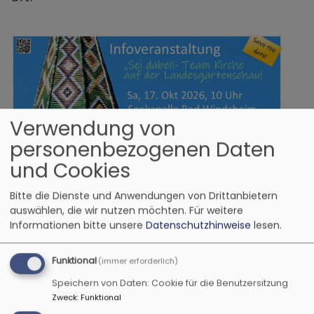
Verwendung von
Bildrechte
BW
personenbezogenen Daten
Save the date!
und Cookies
Du möchtest Teil eines großen Teams in
Bitte die Dienste und Anwendungen von Drittanbietern
christlicher Verbundenheit sein? Dann sei dabei
auswählen, die wir nutzen möchten.
Für weitere
beim Projekt Landesgartenschau 2027 und
Informationen bitte unsere
Datenschutzhinweise
lesen.
mach den Ort der Kirchen zum einem Ort der
Begegnung und Verbindung!
Funktional
(immer erforderlich)
Unter dem Motto
#heilsam verbunden
gestalten
Speichern von Daten: Cookie für die Benutzersitzung
wir als Kirchen, christliche Gruppen und Vereine
Zweck
:
Funktional