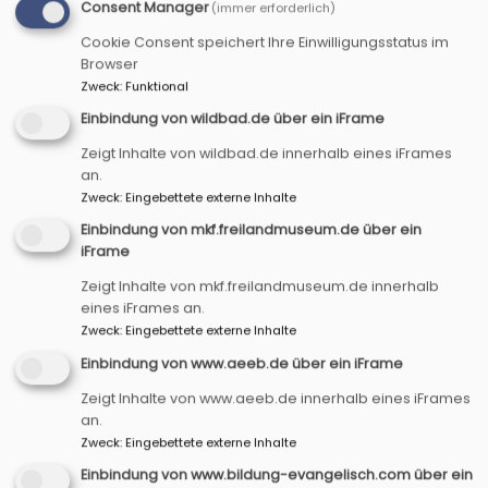
gemeinsam einen Ort im Kurparkgelände der
Consent Manager
(immer erforderlich)
Landesgartenschau.
Cookie Consent speichert Ihre Einwilligungsstatus im
Browser
158 Ehrenamtliche müssen dabei sein, damit wir
Zweck
:
Funktional
an unserem Ort der Kirche auf gute Weise mit
Einbindung von wildbad.de über ein iFrame
den Besucher*innen der Landesgartenschau in
Verbindung kommen können. Denn die
Zeigt Inhalte von wildbad.de innerhalb eines iFrames
Landesgartenschau geht vom 29. April bis 3.
an.
Zweck
:
Eingebettete externe Inhalte
Oktober 2027, d.h. jeder und jede wäre dann
durchschnittlich an vier Tagen für 3 Stunden
Einbindung von mkf.freilandmuseum.de über ein
iFrame
(oder an zwei Tagen für 6 Stunden) im Einsatz -
und das eben mindestens zu zweit im Team.
Zeigt Inhalte von mkf.freilandmuseum.de innerhalb
eines iFrames an.
Das ist ganz schön viel - von daher hoffen wir,
Zweck
:
Eingebettete externe Inhalte
dass manche so richtig Feuer fangen und gerne
Einbindung von www.aeeb.de über ein iFrame
noch viel öfter dabei sein und das Gesicht der
Zeigt Inhalte von www.aeeb.de innerhalb eines iFrames
Kirche sein wollen. An den Einsatztagen ist der
an.
Eintritt dann selbstverständlich frei!
Zweck
:
Eingebettete externe Inhalte
Wir hoffen, Dich bei der
Infoveranstaltung
am
Einbindung von www.bildung-evangelisch.com über ein