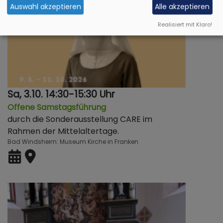
Auswahl akzeptieren
Alle akzeptieren
Realisiert mit Klaro!
Sa, 3.10. 14:30-15:30 Uhr
Offene Samstagsführung
durch die Sonderausstellung CARE im
Rahmen der Mittelaltertage.
Bad Windsheim
Museum Kirche in Franken