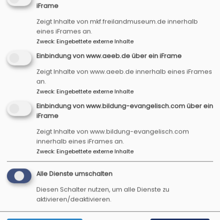
iFrame
Zeigt Inhalte von mkf.freilandmuseum.de innerhalb
eines iFrames an.
Zweck
:
Eingebettete externe Inhalte
Einbindung von www.aeeb.de über ein iFrame
Zeigt Inhalte von www.aeeb.de innerhalb eines iFrames
an.
Zweck
:
Eingebettete externe Inhalte
Einbindung von www.bildung-evangelisch.com über ein
iFrame
Sa, 3.10. 14-17 Uhr
Zeigt Inhalte von www.bildung-evangelisch.com
Offenes Mitmachprogramm
innerhalb eines iFrames an.
Geschwungene Feder und schwarze Tinte.
Zweck
:
Eingebettete externe Inhalte
Geschwungene Feder und schwarze Tinte.
Bad Windsheim
Museum Kirche in Franken
Alle Dienste umschalten
Diesen Schalter nutzen, um alle Dienste zu
aktivieren/deaktivieren.