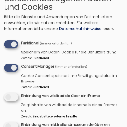
und Cookies
Bad Windsheim
Museum Kirche in Franken
Bitte die Dienste und Anwendungen von Drittanbietern
auswählen, die wir nutzen möchten.
Für weitere
Informationen bitte unsere
Datenschutzhinweise
lesen.
Funktional
(immer erforderlich)
Speichern von Daten: Cookie für die Benutzersitzung
Zweck
:
Funktional
Consent Manager
(immer erforderlich)
Cookie Consent speichert Ihre Einwilligungsstatus im
Browser
Zweck
:
Funktional
Fr, 2.10. 14-17 Uhr
Einbindung von wildbad.de über ein iFrame
Offenes Mitmachprogramm
Mit Brief und Siegel
Zeigt Inhalte von wildbad.de innerhalb eines iFrames
Mit Brief und Siegel.
an.
Bad Windsheim
Museum Kirche in Franken
Zweck
:
Eingebettete externe Inhalte
Einbindung von mkf.freilandmuseum.de über ein