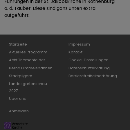
Führungen in der St. Jakobskirche in Rothenburg
o. d. Tauber. Diese sind ganz unten extra
aufgeführt.
Hauptnavigation
Fußbereichsmenü
Startseite
Impressum
Aktuelles Programm
Kontakt
Acht Themenfelder
Cookie-Einstellungen
Berna Himmelsbahnen
Datenschutzerklärung
Stadtpilgern
Barrierefreiheitserklärung
Landesgartenschau
2027
Über uns
Benutzermenü
Anmelden