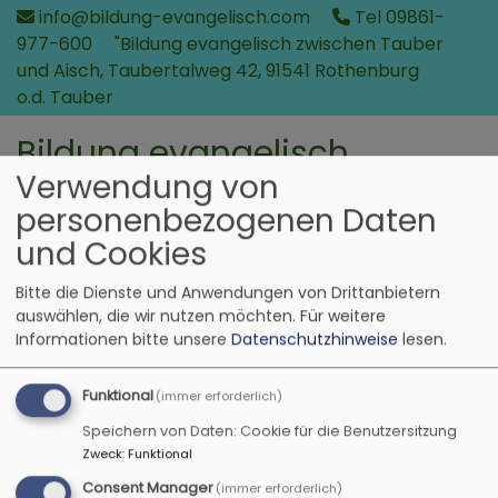
Direkt
info@bildung-evangelisch.com
Tel 09861-
zum
977-600
"Bildung evangelisch zwischen Tauber
Inhalt
und Aisch, Taubertalweg 42, 91541 Rothenburg
o.d. Tauber
Bildung evangelisch
Verwendung von
in der Region zwischen Tauber und Aisch
personenbezogenen Daten
und Cookies
Bitte die Dienste und Anwendungen von Drittanbietern
auswählen, die wir nutzen möchten.
Für weitere
Informationen bitte unsere
Datenschutzhinweise
lesen.
Funktional
(immer erforderlich)
Speichern von Daten: Cookie für die Benutzersitzung
Zweck
:
Funktional
Hauptnavigation
Consent Manager
(immer erforderlich)