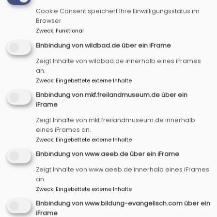
Cookie Consent speichert Ihre Einwilligungsstatus im
Browser
Zweck
:
Funktional
Einbindung von wildbad.de über ein iFrame
Zeigt Inhalte von wildbad.de innerhalb eines iFrames
an.
Zweck
:
Eingebettete externe Inhalte
Einbindung von mkf.freilandmuseum.de über ein
Startseite
Acht Themenfelder
Leben &
iFrame
Begleitung
Rund um Rente und Ruhestand
Zeigt Inhalte von mkf.freilandmuseum.de innerhalb
eines iFrames an.
Rund um Rente
Zweck
:
Eingebettete externe Inhalte
Einbindung von www.aeeb.de über ein iFrame
und Ruhestand
Zeigt Inhalte von www.aeeb.de innerhalb eines iFrames
an.
Zweck
:
Eingebettete externe Inhalte
Veranstaltungen und Angebote rund um Rente
Einbindung von www.bildung-evangelisch.com über ein
iFrame
und Ruhestand - mehr dazu hier!