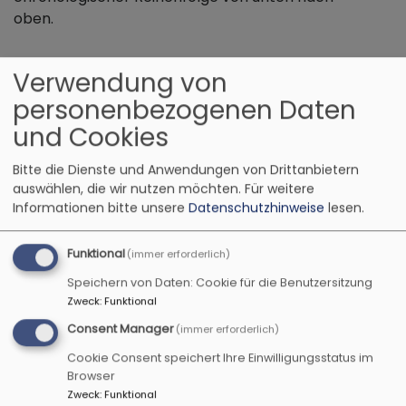
oben.
Wichtiger Termin - Sei dabei!
Verwendung von
17.10.2027
10 Uhr, Seekapelle Bad Windsheim
personenbezogenen Daten
und Cookies
Werde Teil des Teams Kirche auf der
Landesgartenschau 2027 am Ort der Kirchen!
Bitte die Dienste und Anwendungen von Drittanbietern
Auf dieser großen Infoveranstaltung erfährst Du,
auswählen, die wir nutzen möchten.
Für weitere
wie wir unseren Ort entsprechend unserem
Informationen bitte unsere
Datenschutzhinweise
lesen.
Thema "Heilsam verbunden" gestalten und was
wir an Mitmachmöglichkeiten und Aktionen
Funktional
(immer erforderlich)
planen!
Speichern von Daten: Cookie für die Benutzersitzung
Kontakt: Heidi Wolfsgruber,
Zweck
:
Funktional
heidi.wolfsgruber@elkb.de
Consent Manager
(immer erforderlich)
Cookie Consent speichert Ihre Einwilligungsstatus im
Browser
Zweck
:
Funktional