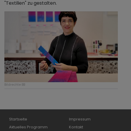
"Textilien" zu gestalten.
Bildrechte
BB
Hauptnavigation
Fußbereichsmenü
Startseite
Impressum
Aktuelles Programm
Kontakt