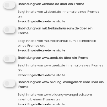
Einbindung von wildbad.de über ein iFrame
Zeigt Inhalte von wildbad.de innerhalb eines iFrames
an.
Bildrechte
BW
Zweck
:
Eingebettete externe Inhalte
Einbindung von mkf.freilandmuseum.de über ein
iFrame
Termin
Vernetzungteam
Zeigt Inhalte von mkf.freilandmuseum.de innerhalb
28.07.2026
, 20 Uhr, evang. Gemeindehaus Bad
eines iFrames an.
Windsheim
Zweck
:
Eingebettete externe Inhalte
Vernetzungsteam: Treffen vor der
Einbindung von www.aeeb.de über ein iFrame
Sommerpause mit Infos aus den verschiedenen
Zeigt Inhalte von www.aeeb.de innerhalb eines iFrames
Teams zum aktuellem Stand der Dinge.
an.
Mehr Infos dazu
hier!
Zweck
:
Eingebettete externe Inhalte
Einbindung von www.bildung-evangelisch.com über ein
iFrame
Zeigt Inhalte von www.bildung-evangelisch.com
innerhalb eines iFrames an.
Zweck
:
Eingebettete externe Inhalte