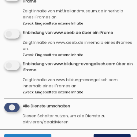
iFrame
Zeigt Inhalte von mkf.freilandmuseum.de innerhalb
eines iFrames an.
Programmflyer August bis Dezember 2026
Zweck
:
Eingebettete externe Inhalte
Infoteil
Einbindung von www.aeeb.de über ein iFrame
1.92 MB
Zeigt Inhalte von www.aeeb.de innerhalb eines iFrames
an.
Zweck
:
Eingebettete externe Inhalte
Programmflyer August bis Dezember 2026
Einbindung von www.bildung-evangelisch.com über ein
Veranstaltungsübersicht
iFrame
1.68 MB
Zeigt Inhalte von www.bildung-evangelisch.com
innerhalb eines iFrames an.
Zweck
:
Eingebettete externe Inhalte
Gerne können Sie unseren Programmflyer auch
per E-Mail erhalten. Dazu einfach unseren
Alle Dienste umschalten
Newsletter
abonnieren!
Diesen Schalter nutzen, um alle Dienste zu
aktivieren/deaktivieren.