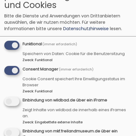
und Cookies
Bitte die Dienste und Anwendungen von Drittanbietern
auswählen, die wir nutzen möchten.
Für weitere
Informationen bitte unsere
Datenschutzhinweise
lesen.
Funktional
(immer erforderlich)
Speichern von Daten: Cookie für die Benutzersitzung
Zweck
:
Funktional
Startseite
Aktuelles Programm
Programmflyer
April-Juli 2026
Consent Manager
(immer erforderlich)
Cookie Consent speichert Ihre Einwilligungsstatus im
Browser
Programmflyer
Zweck
:
Funktional
April-Juli 2026
Einbindung von wildbad.de über ein iFrame
Zeigt Inhalte von wildbad.de innerhalb eines iFrames
an.
Zweck
:
Eingebettete externe Inhalte
Hier finden Sie unseren aktuellen Programmflyer
Einbindung von mkf.freilandmuseum.de über ein
zum Herunterladen!