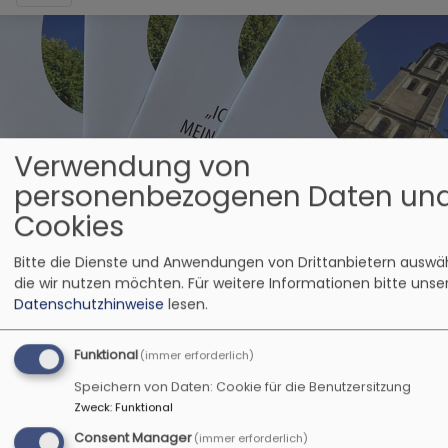
Verwendung von
personenbezogenen Daten un
Startseite
"Ich lade Sie in meine Kirche ein" -
Cookies
Unsere KirchenführerInnen-Broschüre ist fertig
Bitte die Dienste und Anwendungen von Drittanbietern auswä
die wir nutzen möchten.
Für weitere Informationen bitte unse
"Ich lade Sie in
Datenschutzhinweise
lesen.
meine Kirche ein" -
Funktional
(immer erforderlich)
Unsere
Speichern von Daten: Cookie für die Benutzersitzung
Zweck
:
Funktional
KirchenführerInnen-
Consent Manager
(immer erforderlich)