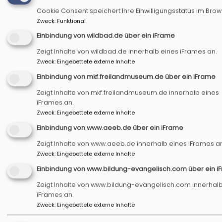
Broschüre ist fertig
Cookie Consent speichert Ihre Einwilligungsstatus im Bro
Zweck
:
Funktional
Einbindung von wildbad.de über ein iFrame
Nun endlich ist es
Zeigt Inhalte von wildbad.de innerhalb eines iFrames an.
Zweck
:
Eingebettete externe Inhalte
soweit. Zusammen
mit der LAG Region
Einbindung von mkf.freilandmuseum.de über ein iFrame
an der
Zeigt Inhalte von mkf.freilandmuseum.de innerhalb eines
Romantischen
iFrames an.
Straße haben wir
Zweck
:
Eingebettete externe Inhalte
Bildrechte
Philipp Fiedler
unsere
Einbindung von www.aeeb.de über ein iFrame
KirchenführerInnen-Broschüre veröffentlicht.
Zeigt Inhalte von www.aeeb.de innerhalb eines iFrames a
Darin finden Sie die Vorstellung und
Zweck
:
Eingebettete externe Inhalte
Kontaktdaten von zertifizierten
Einbindung von www.bildung-evangelisch.com über ein i
Kirchenführerinnen und Kirchenführern und
Informationen über ihre jeweiligen
Zeigt Inhalte von www.bildung-evangelisch.com innerhal
Heimatkirchen.
iFrames an.
Zweck
:
Eingebettete externe Inhalte