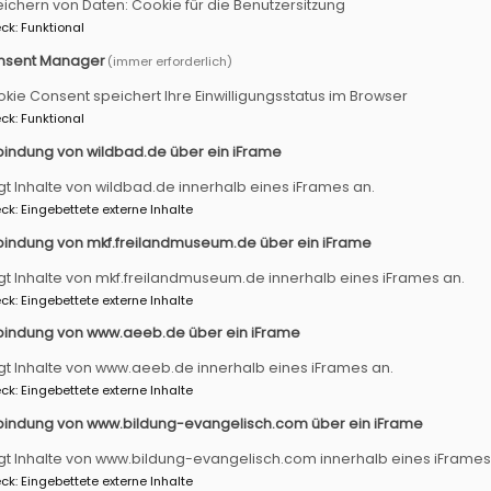
ichern von Daten: Cookie für die Benutzersitzung
ck
:
Funktional
nsent Manager
(immer erforderlich)
berl: Unter Heiden
kie Consent speichert Ihre Einwilligungsstatus im Browser
 trotzdem Christ bleibe - Was kann das 21. Jahrhundert 
ck
:
Funktional
bindung von wildbad.de über ein iFrame
 Gespräch am Dienstag, 7. Oktober, 19.00 Uhr in der Heili
gt Inhalte von wildbad.de innerhalb eines iFrames an.
ck
:
Eingebettete externe Inhalte
atholisch. In meiner Kindheit war das eine Selbstverständl
bindung von mkf.freilandmuseum.de über ein iFrame
gen, ja manchmal komme ich mir vor wie ein Tier, das im
undert an Gott glauben? Und wie kann man immer noch in 
gt Inhalte von mkf.freilandmuseum.de innerhalb eines iFrames an.
ck
:
Eingebettete externe Inhalte
mmen ist? Es ist tatsächlich so, dass ich in meinem Vierte
und meinem Job (linksliberale Zeitung) von Menschen umr
bindung von www.aeeb.de über ein iFrame
eht, oft nur noch an Missbrauch und Vertuschung denken
gt Inhalte von www.aeeb.de innerhalb eines iFrames an.
ck
:
Eingebettete externe Inhalte
t Tobias Haberl selber über den Anlass für sein Buch. Tobi
läubiger Mensch und Mitglied der Kirche immer weniger v
bindung von www.bildung-evangelisch.com über ein iFrame
ahrhunderts vom Glauben und den Ritualen der Kirche le
gt Inhalte von www.bildung-evangelisch.com innerhalb eines iFrames
ck
:
Eingebettete externe Inhalte