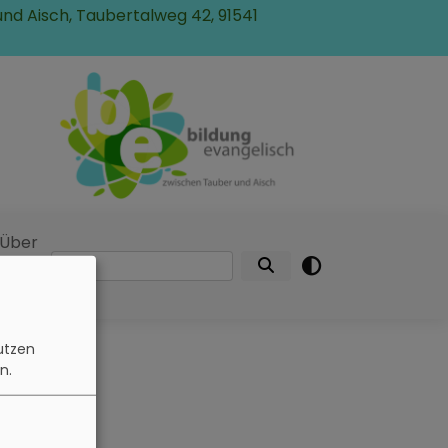
und Aisch, Taubertalweg 42, 91541
Über
Suche
uns
n
utzen
n.