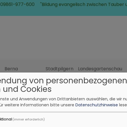
 09861-977-600
"Bildung evangelisch zwischen Tauber 
Berna
Stadtpilgern
Landesgartenschau
Himmelsbahnen
2027
endung von personenbezogene
 und Cookies
ienste und Anwendungen von Drittanbietern auswählen, die wir n
ür weitere Informationen bitte unsere
Datenschutzhinweise
lese
nter Heiden
ktional
(immer erforderlich)